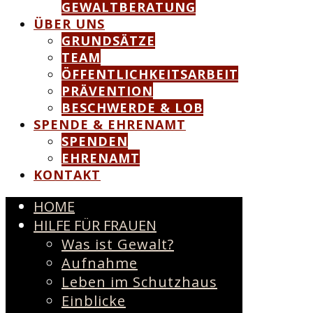
GEWALTBERATUNG
ÜBER UNS
GRUNDSÄTZE
TEAM
ÖFFENTLICHKEITSARBEIT
PRÄVENTION
BESCHWERDE & LOB
SPENDE & EHRENAMT
SPENDEN
EHRENAMT
KONTAKT
HOME
HILFE FÜR FRAUEN
Was ist Gewalt?
Aufnahme
Leben im Schutzhaus
Einblicke