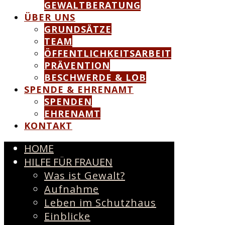
GEWALTBERATUNG
ÜBER UNS
GRUNDSÄTZE
TEAM
ÖFFENTLICHKEITSARBEIT
PRÄVENTION
BESCHWERDE & LOB
SPENDE & EHRENAMT
SPENDEN
EHRENAMT
KONTAKT
HOME
HILFE FÜR FRAUEN
Was ist Gewalt?
Aufnahme
Leben im Schutzhaus
Einblicke